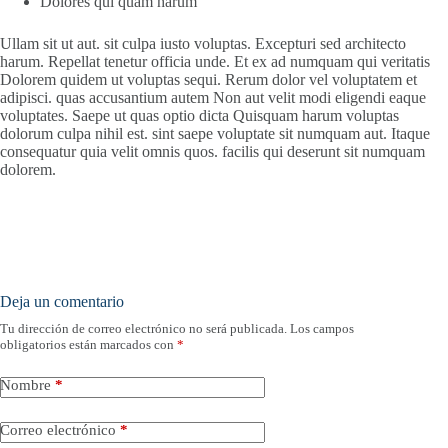
Dolores qui quam harum
Ullam sit ut aut. sit culpa iusto voluptas. Excepturi sed architecto
harum. Repellat tenetur officia unde. Et ex ad numquam qui veritatis
Dolorem quidem ut voluptas sequi. Rerum dolor vel voluptatem et
adipisci. quas accusantium autem Non aut velit modi eligendi eaque
voluptates. Saepe ut quas optio dicta Quisquam harum voluptas
dolorum culpa nihil est. sint saepe voluptate sit numquam aut. Itaque
consequatur quia velit omnis quos. facilis qui deserunt sit numquam
dolorem.
Deja un comentario
Tu dirección de correo electrónico no será publicada.
Los campos
obligatorios están marcados con
*
Nombre
*
Correo electrónico
*