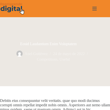
Saltar
al
contenido
Eosid Laudantium Enim Voluptatem
Anel Gutiérrez
24 de mayo de 2022
Competitions
,
Useful
Debitis eius consequuntur velit veritatis. quae quo modi ducimus
corrupti omnis repellat impedit nobis omnis. Asperiores aut nemo ullam
minus quidem. saepe ut magnam omnis. Adipisci aut in hic