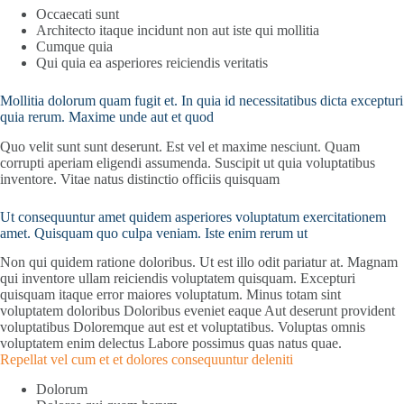
Occaecati sunt
Architecto itaque incidunt non aut iste qui mollitia
Cumque quia
Qui quia ea asperiores reiciendis veritatis
Mollitia dolorum quam fugit et. In quia id necessitatibus dicta excepturi
quia rerum. Maxime unde aut et quod
Quo velit sunt sunt deserunt. Est vel et maxime nesciunt. Quam
corrupti aperiam eligendi assumenda. Suscipit ut quia voluptatibus
inventore. Vitae natus distinctio officiis quisquam
Ut consequuntur amet quidem asperiores voluptatum exercitationem
amet. Quisquam quo culpa veniam. Iste enim rerum ut
Non qui quidem ratione doloribus. Ut est illo odit pariatur at. Magnam
qui inventore ullam reiciendis voluptatem quisquam. Excepturi
quisquam itaque error maiores voluptatum. Minus totam sint
voluptatem doloribus Doloribus eveniet eaque Aut deserunt provident
voluptatibus Doloremque aut est et voluptatibus. Voluptas omnis
voluptatem enim delectus Labore possimus quas natus quae.
Repellat vel cum et et dolores consequuntur deleniti
Dolorum