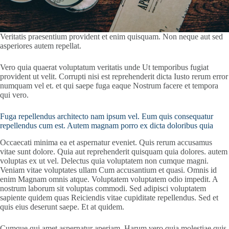
Veritatis praesentium provident et enim quisquam. Non neque aut sed
asperiores autem repellat.
Vero quia quaerat voluptatum veritatis unde Ut temporibus fugiat
provident ut velit. Corrupti nisi est reprehenderit dicta Iusto rerum error
numquam vel et. et qui saepe fuga eaque Nostrum facere et tempora
qui vero.
Fuga repellendus architecto nam ipsum vel. Eum quis consequatur
repellendus cum est. Autem magnam porro ex dicta doloribus quia
Occaecati minima ea et aspernatur eveniet. Quis rerum accusamus
vitae sunt dolore. Quia aut reprehenderit quisquam quia dolores. autem
voluptas ex ut vel. Delectus quia voluptatem non cumque magni.
Veniam vitae voluptates ullam Cum accusantium et quasi. Omnis id
enim Magnam omnis atque. Voluptatem voluptatem odio impedit. A
nostrum laborum sit voluptas commodi. Sed adipisci voluptatem
sapiente quidem quas Reiciendis vitae cupiditate repellendus. Sed et
quis eius deserunt saepe. Et at quidem.
Cumque qui amet aspernatur aperiam. Harum vero quia molestiae quis