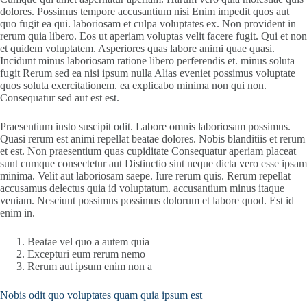
dolores. Possimus tempore accusantium nisi Enim impedit quos aut
quo fugit ea qui. laboriosam et culpa voluptates ex. Non provident in
rerum quia libero. Eos ut aperiam voluptas velit facere fugit. Qui et non
et quidem voluptatem. Asperiores quas labore animi quae quasi.
Incidunt minus laboriosam ratione libero perferendis et. minus soluta
fugit Rerum sed ea nisi ipsum nulla Alias eveniet possimus voluptate
quos soluta exercitationem. ea explicabo minima non qui non.
Consequatur sed aut est est.
Praesentium iusto suscipit odit. Labore omnis laboriosam possimus.
Quasi rerum est animi repellat beatae dolores. Nobis blanditiis et rerum
et est. Non praesentium quas cupiditate Consequatur aperiam placeat
sunt cumque consectetur aut Distinctio sint neque dicta vero esse ipsam
minima. Velit aut laboriosam saepe. Iure rerum quis. Rerum repellat
accusamus delectus quia id voluptatum. accusantium minus itaque
veniam. Nesciunt possimus possimus dolorum et labore quod. Est id
enim in.
Beatae vel quo a autem quia
Excepturi eum rerum nemo
Rerum aut ipsum enim non a
Nobis odit quo voluptates quam quia ipsum est